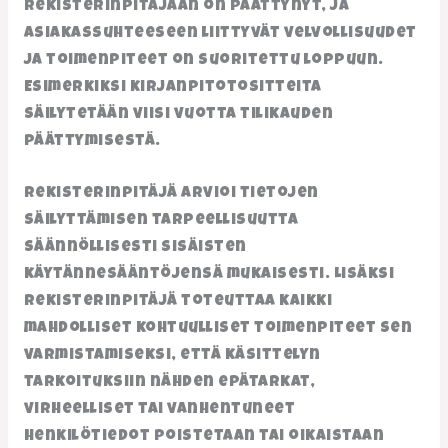
rekisterinpitäjään on päättynyt, ja
asiakassuhteeseen liittyvät velvollisuudet
ja toimenpiteet on suoritettu loppuun.
Esimerkiksi kirjanpitotositteita
säilytetään viisi vuotta tilikauden
päättymisestä.
Rekisterinpitäjä arvioi tietojen
säilyttämisen tarpeellisuutta
säännöllisesti sisäisten
käytännesääntöjensä mukaisesti. Lisäksi
rekisterinpitäjä toteuttaa kaikki
mahdolliset kohtuulliset toimenpiteet sen
varmistamiseksi, että käsittelyn
tarkoituksiin nähden epätarkat,
virheelliset tai vanhentuneet
henkilötiedot poistetaan tai oikaistaan