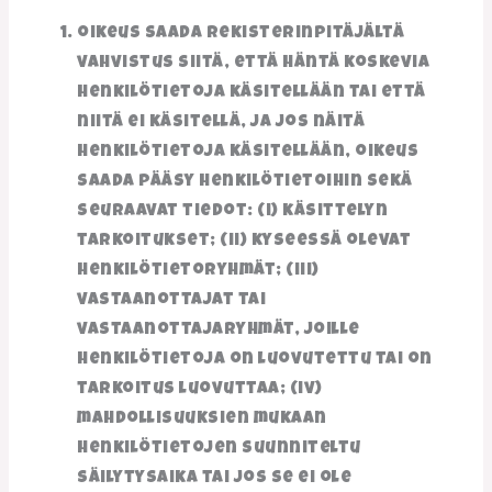
oikeus saada rekisterinpitäjältä
vahvistus siitä, että häntä koskevia
henkilötietoja käsitellään tai että
niitä ei käsitellä, ja jos näitä
henkilötietoja käsitellään, oikeus
saada pääsy henkilötietoihin sekä
seuraavat tiedot: (i) käsittelyn
tarkoitukset; (ii) kyseessä olevat
henkilötietoryhmät; (iii)
vastaanottajat tai
vastaanottajaryhmät, joille
henkilötietoja on luovutettu tai on
tarkoitus luovuttaa; (iv)
mahdollisuuksien mukaan
henkilötietojen suunniteltu
säilytysaika tai jos se ei ole