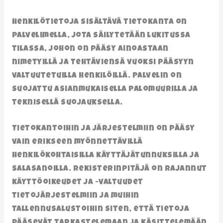
Henkilötietoja sisältävä tietokanta on
palvelimella, jota säilytetään lukitussa
tilassa, johon on pääsy ainoastaan
nimetyillä ja tehtäviensä vuoksi pääsyyn
valtuutetuilla henkilöillä. Palvelin on
suojattu asianmukaisella palomuurilla ja
teknisellä suojauksella.
Tietokantoihin ja järjestelmiin on pääsy
vain erikseen myönnettävillä
henkilökohtaisilla käyttäjätunnuksilla ja
salasanoilla. Rekisterinpitäjä on rajannut
käyttöoikeudet ja -valtuudet
tietojärjestelmiin ja muihin
tallennusalustoihin siten, että tietoja
pääsevät tarkastelemaan ja käsittelemään