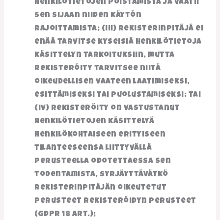
henkilötietojen poistamista ja vaatii
sen sijaan niiden käytön
rajoittamista; (iii) rekisterinpitäjä ei
enää tarvitse kyseisiä henkilötietoja
käsittelyn tarkoituksiin, mutta
rekisteröity tarvitsee niitä
oikeudellisen vaateen laatimiseksi,
esittämiseksi tai puolustamiseksi; tai
(iv) rekisteröity on vastustanut
henkilötietojen käsittelyä
henkilökohtaiseen erityiseen
tilanteeseensa liittyvällä
perusteella odotettaessa sen
todentamista, syrjäyttävätkö
rekisterinpitäjän oikeutetut
perusteet rekisteröidyn perusteet
(GDPR 18 art.);