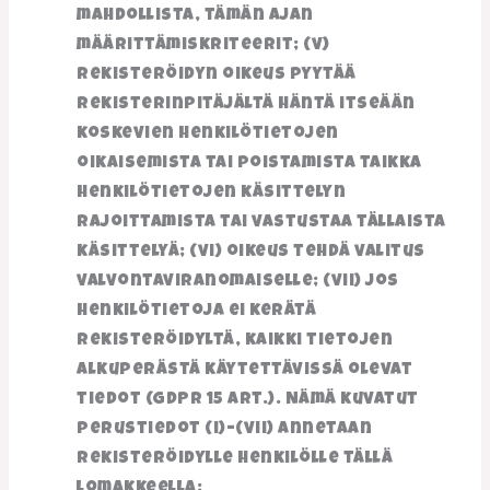
mahdollista, tämän ajan
määrittämiskriteerit; (v)
rekisteröidyn oikeus pyytää
rekisterinpitäjältä häntä itseään
koskevien henkilötietojen
oikaisemista tai poistamista taikka
henkilötietojen käsittelyn
rajoittamista tai vastustaa tällaista
käsittelyä; (vi) oikeus tehdä valitus
valvontaviranomaiselle; (vii) jos
henkilötietoja ei kerätä
rekisteröidyltä, kaikki tietojen
alkuperästä käytettävissä olevat
tiedot (GDPR 15 art.). Nämä kuvatut
perustiedot (i)–(vii) annetaan
rekisteröidylle henkilölle tällä
lomakkeella;