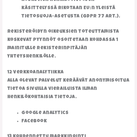
koskevien henkilötietojen
käsittelyssä rikotaan EU:n yleistä
tietosuoja-asetusta (GDPR 77 art.).
Rekisteröidyn oikeuksien toteuttamista
koskevat pyynnöt osoitetaan kohdassa 1
mainitulle rekisterinpitäjän
yhteyshenkilölle.
12 Verkkoanalytiikka
Alla olevat palvelut keräävät anonymisoitua
tietoa sivuilla vierailuista ilman
henkilökohtaisia tietoja.
Google Analytics
Facebook
13 Kohdennettu markkinointi