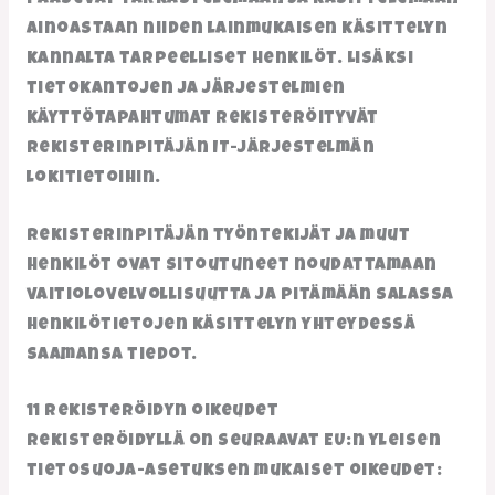
ainoastaan niiden lainmukaisen käsittelyn
kannalta tarpeelliset henkilöt. Lisäksi
tietokantojen ja järjestelmien
käyttötapahtumat rekisteröityvät
rekisterinpitäjän IT-järjestelmän
lokitietoihin.
Rekisterinpitäjän työntekijät ja muut
henkilöt ovat sitoutuneet noudattamaan
vaitiolovelvollisuutta ja pitämään salassa
henkilötietojen käsittelyn yhteydessä
saamansa tiedot.
11 Rekisteröidyn oikeudet
Rekisteröidyllä on seuraavat EU:n yleisen
tietosuoja-asetuksen mukaiset oikeudet: