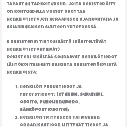
tapahtuu tarkoituksiin, joita rekisteröity
on kohtuudella voinut odottaa
henkilötietojen keräämisen ajankohtana ja
asianmukaisen suhteen yhteydessä.
5 Rekisterin tietosisältö (käsiteltävät
henkilötietoryhmät)
Rekisteri sisältää seuraavat henkilötiedot
lähtökohtaisesti kaikista rekisteröidyistä
henkilöistä:
henkilön perustiedot ja
yhteystiedot:
[etunimi, sukunimi,
osoite, puhelinnumero,
sähköpostiosoite]
;
henkilön yritykseen tai muuhun
organisaatioon liittyvät tiedot ja