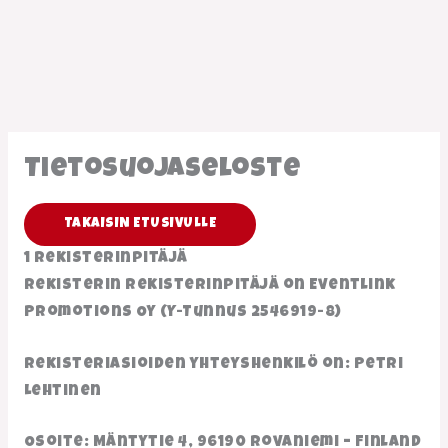
Siirry
sisältöön
Tietosuojaseloste
TAKAISIN ETUSIVULLE
1 Rekisterinpitäjä
Rekisterin rekisterinpitäjä on Eventlink
Promotions Oy (Y-Tunnus 2546919-8)
Rekisteriasioiden yhteyshenkilö on: Petri
Lehtinen
Osoite: Mäntytie 4, 96190 Rovaniemi – Finland