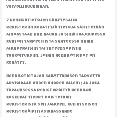
asiakassuhteiden ylläpitämiseen liittyviä
velvollisuuksiaan.
7 Henkilötietojen säilytysaika
Rekisteriin kerättyjä tietoja säilytetään
ainoastaan niin kauan ja siinä laajuudessa
kuin on tarpeellista suhteessa niihin
alkuperäisiin tai yhteensopiviin
tarkoituksiin, joihin henkilötiedot on
kerätty.
Henkilötietojen säilyttämisen tarvetta
arvioidaan viiden vuoden välein ; ja joka
tapauksessa rekisteröityä henkilöä
koskevat tiedot poistetaan
rekisteristä sen jälkeen, kun kyseisen
rekisteröidyn asiakassuhde