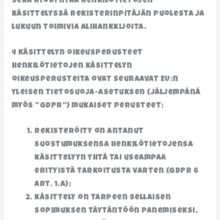
sekä hyödyntää henkilötietojen
käsittelyssä rekisterinpitäjän puolesta ja
lukuun toimivia alihankkijoita.
4 Käsittelyn oikeusperusteet
Henkilötietojen käsittelyn
oikeusperusteita ovat seuraavat EU:n
yleisen tietosuoja-asetuksen (jäljempänä
myös ”GDPR”) mukaiset perusteet:
rekisteröity on antanut
suostumuksensa henkilötietojensa
käsittelyyn yhtä tai useampaa
erityistä tarkoitusta varten (GDPR 6
art. 1.a);
käsittely on tarpeen sellaisen
sopimuksen täytäntöön panemiseksi,