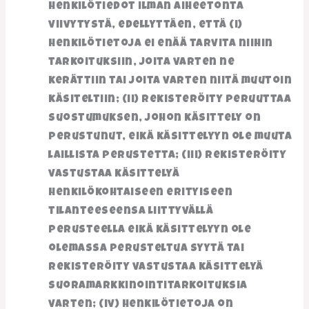
henkilötiedot ilman aiheetonta
viivytystä, edellyttäen, että (i)
henkilötietoja ei enää tarvita niihin
tarkoituksiin, joita varten ne
kerättiin tai joita varten niitä muutoin
käsiteltiin; (ii) rekisteröity peruuttaa
suostumuksen, johon käsittely on
perustunut, eikä käsittelyyn ole muuta
laillista perustetta; (iii) rekisteröity
vastustaa käsittelyä
henkilökohtaiseen erityiseen
tilanteeseensa liittyvällä
perusteella eikä käsittelyyn ole
olemassa perusteltua syytä tai
rekisteröity vastustaa käsittelyä
suoramarkkinointitarkoituksia
varten; (iv) henkilötietoja on